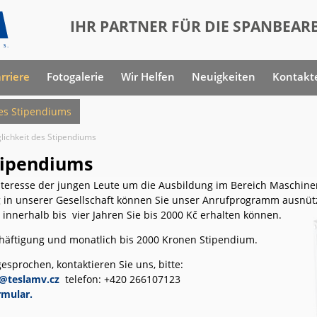
IHR PARTNER FÜR DIE SPANBEARB
rriere
Fotogalerie
Wir Helfen
Neuigkeiten
Kontakt
des Stipendiums
lichkeit des Stipendiums
tipendiums
 Interesse der jungen Leute um die Ausbildung im Bereich Maschi
 in unserer Gesellschaft können Sie unser Anrufprogramm ausnüt
nnerhalb bis vier Jahren Sie bis 2000 Kč erhalten können.
chäftigung und monatlich bis 2000 Kronen Stipendium.
sprochen, kontaktieren Sie uns, bitte:
a@teslamv.cz
telefon: +420 266107123
rmular.