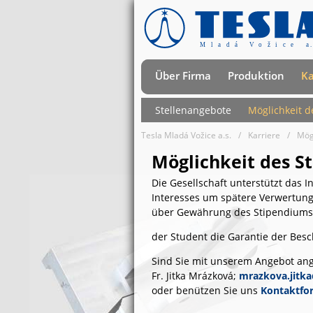
Über Firma
Produktion
Ka
Stellenangebote
Möglichkeit 
Tesla Mladá Vožice a.s.
Karriere
Mög
Möglichkeit des S
Die Gesellschaft unterstützt das
Interesses um spätere Verwertung
über Gewährung des Stipendiums i
der Student die Garantie der Bes
Sind Sie mit unserem Angebot ange
Fr. Jitka Mrázková;
mrazkova.jitk
oder benützen Sie uns
Kontaktfo