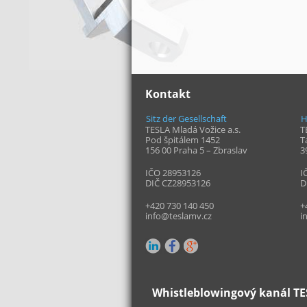
Kontakt
Sitz der Gesellschaft
H
TESLA Mladá Vožice a.s.
T
Pod špitálem 1452
T
156 00 Praha 5 – Zbraslav
3
IČO 28953126
I
DIČ CZ28953126
D
+420 730 140 450
+
info@teslamv.cz
i
Whistleblowingový kanál TES