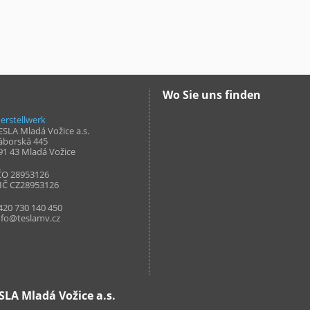
Wo Sie uns finden
erstellwerk
ESLA Mladá Vožice a.s.
áborská 445
91 43
Mladá Vožice
ČO 28953126
IČ CZ28953126
420 730 140 450
nfo@teslamv.cz
LA Mladá Vožice a.s.