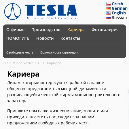
Czech
German
English
Russian
О фирме
Производство
Кариера
Фотогалерия
ПОМОГИТЕ
Новости
Контакты
Свободные места
Возможность стипендии
Tesla Mladá Vožice a.s.
Кариера
Кариера
Лицам, которые интересуются работой в нашем
обществе предлагаем тыл мощной, динамически
развивающейся чешской фирмы машиностроительного
характера.
Пришлите нам ваше жизнеописание, звоните или
приходите посетить нас, следите за нашим
предложением свободных рабочих мест.