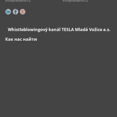
info@teslamv.cz
info@teslamv.cz
Whistleblowingový kanál TESLA Mladá Vožice a.s.
Как нас найти