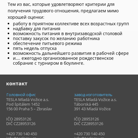
Тем из вас, которые удовлетворяют критерии для
получения трудового отношения, предлагаем мимо
хорошей оценки:
работу в приятном коллективе всех возрастных групп
надбавку для питания
возможность питания в внутризаводской столовой
поставку закусок по желанию работника
обеспечение питьевого режима
пять недель отпуска
возможность дальнейшего развития в рабочей сфере
и…. ежегодно организованное рождественское
собрание с турниром в боулинге
.
контакт
Головной офис
завод-изготовитель
TESLA Mladá Vožice a.s.
TESLA Mladá Vožice a.s.
Pod špitálem 1452
Táborská 445
156 00 Praha 5 – Zbraslav
391 43
Mladá Vožice
IČO 28953126
IČO 28953126
DIČ CZ28953126
DIČ CZ28953126
+420 730 140 450
+420 730 140 450