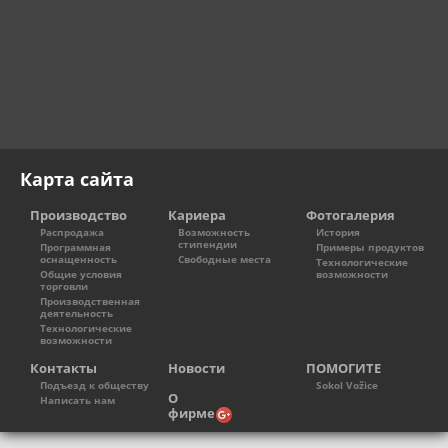
Карта сайта
Производство
Кариера
Фотогалерия
Распродажа
Возможность
История
стипендии
Программная
Примеры продуктов
оснащенность
Свободные места
Технологические
Общие условия
возможности
торговли
Производственная
деятельность
Технологические
возможности
Контакты
Новости
ПОМОГИТЕ
Подъезд к обществу
Sokol Vožice
О
Написать нам
фирме